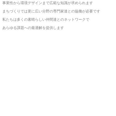
事業性から環境デザインまで広範な知識が求められます
まちづくりでは更に広い分野の専門家達との協働が必要です
私たちは多くの素晴らしい仲間達とのネットワークで
あらゆる課題への最適解を提供します
建築家の役割は映画監督やオーケストラの指揮者に似ています
コンダクターとして各分野の専門家たちと連携し
総合芸術である建築・まちづくりに取り組みます