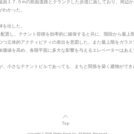
幅員１７.５mの前面道路とクランクした歩道に面しており、周辺
がわかった。
解を出した。
を配置し、テナント容積を効率的に確保すると共に、階段から最上
つつ立体的アクティビティの表出を意図した。また最上階をガラス
加価値を高め、各階平面に多大な影響を与えるエレベーターはあえ
が、小さなテナントビルであっても、まちと関係を築く建物ができ
Top
copyright © 2026 Atelier Nanjo Inc. All Rights Reserved