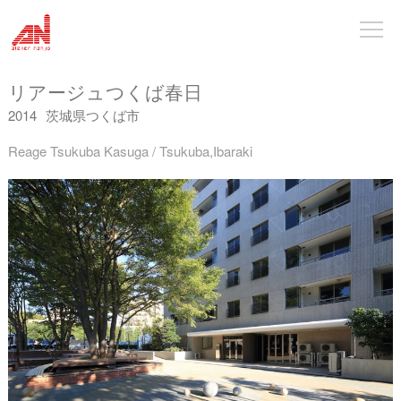
リアージュつくば春日
2014
茨城県つくば市
Reage Tsukuba Kasuga / Tsukuba,Ibaraki