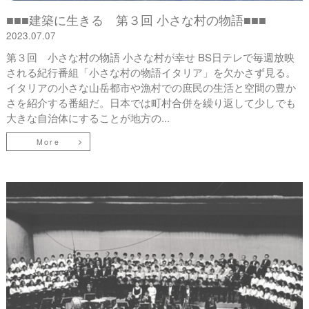
■■■建築に生きる 第３回 小さな村の物語■■■
2023.07.07
第３回 小さな村の物語 小さな村が幸せ BS日テレで毎週放映
される紀行番組「小さな村の物語イタリア」を欠かさず見る。
イタリアの小さな山岳都市や漁村での庶民の生活と空間の豊か
さを紹介する番組だ。日本では町村合併を繰り返して少しでも
大きな自治体にすることが地方の...
More