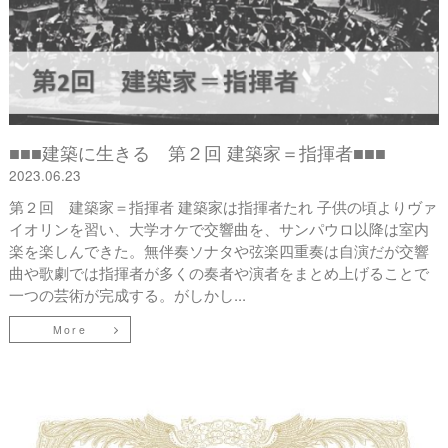
■■■建築に生きる 第２回 建築家＝指揮者■■■
2023.06.23
第２回 建築家＝指揮者 建築家は指揮者たれ 子供の頃よりヴァ
イオリンを習い、大学オケで交響曲を、サンパウロ以降は室内
楽を楽しんできた。無伴奏ソナタや弦楽四重奏は自演だが交響
曲や歌劇では指揮者が多くの奏者や演者をまとめ上げることで
一つの芸術が完成する。がしかし...
More