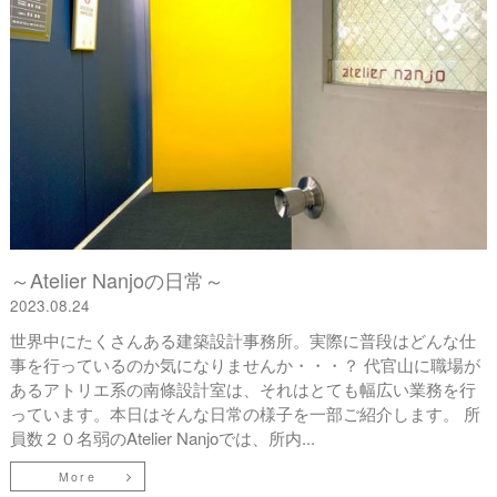
～Atelier Nanjoの日常～
2023.08.24
世界中にたくさんある建築設計事務所。実際に普段はどんな仕
事を行っているのか気になりませんか・・・？ 代官山に職場が
あるアトリエ系の南條設計室は、それはとても幅広い業務を行
っています。本日はそんな日常の様子を一部ご紹介します。 所
員数２０名弱のAtelier Nanjoでは、所内...
More