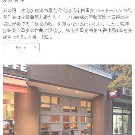
2023.09.15
第８回 住宅が建築の原点 住宅は弦楽四重奏 ベートーベンの代
表作品は交響曲第九番だろう。フル編成の管弦楽団と四声の合
唱団が奏でる「歓喜の歌」を知らない人はいない。しかし晩年
は弦楽四重奏の作曲に没頭し、弦楽四重奏曲第16番作品135を完
成させた5ヶ月後、182...
More