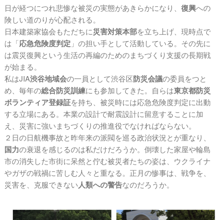
日が経つにつれ悲惨な被災の実態があきらかになり、
復興
への
険しい道のりが心配される。
日本建築家協会もただちに
災害対策本部
を立ち上げ、現時点で
は「
応急危険度判定
」の担い手として活動している。その先に
は震災復興という生活の再編のためのまちづくり支援の長期戦
が始まる。
私はJIA
渋谷地域会
の一員として渋谷区
防災会議
の委員をつと
め、毎年の
総合防災訓練
にも参加してきた。自らは
東京都防災
ボランティア登録証
を持ち、被災時には応急危険度判定に出動
する立場にある。本業の設計で耐震設計に留意することに加
え、災害に強いまちづくりの推進役でなければならない。
２日の日航機事故と昨年来の派閥を巡る政治状況とが重なり、
国力
の衰退を感じるのは私だけだろうか。倒壊した家屋や輪島
市の消失した市街に呆然と佇む被災者たちの姿は、ウクライナ
やガザの戦禍に苦しむ人々と重なる。正月の惨事は、戦争を、
災害を、克服できない
人類への警告
なのだろうか。