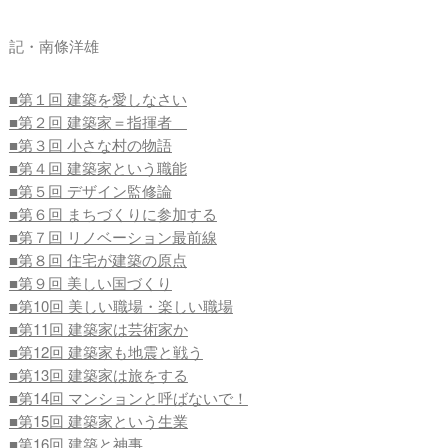
記・南條洋雄
■第１回 建築を愛しなさい
■第２回 建築家＝指揮者
■第３回 小さな村の物語
■第４回 建築家という職能
■第５回 デザイン監修論
■第６回 まちづくりに参加する
■第７回 リノベーション最前線
■第８回 住宅が建築の原点
■第９回 美しい国づくり
■第10回 美しい職場・楽しい職場
■第11回 建築家は芸術家か
■第12回 建築家も地震と戦う
■第13回 建築家は旅をする
■第14回 マンションと呼ばないで！
■第15回 建築家という生業
■第16回 建築と神事