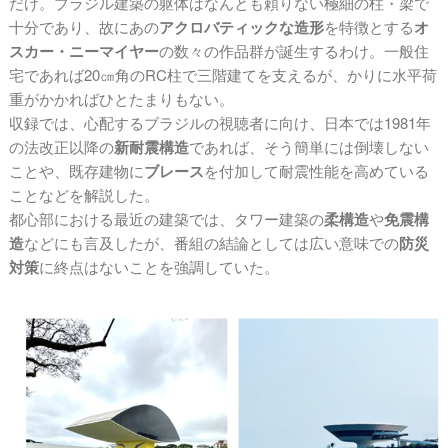
だけ。ブラジル建築の躯体はなんとも頼りない極細の柱・梁で
十分であり、故にあの
アクロバティックな造形
を特徴とする
オ
スカー・ニーマイヤー
の数々の作品群が誕生するわけ。一般住
宅であれば20㎝角のRC柱で三階建てを支えるが、かりに水平荷
重がかかればひとたまりもない。
収録では、心配するブラジルの視聴者に向け、日本では1981年
の法改正以降の
新耐震構造
であれば、そう簡単には倒壊しない
ことや、既存建物に
ブレース
を付加して耐震性能を高めている
ことなどを解説した。
都心部における最近の建築では、タワー建築の
柔構造
や
免震構
造
などにも言及したが、番組の結論としては広い意味での
防災
対策
に終点はないことを強調していた。