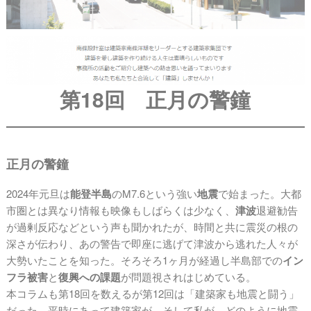
第18回
正月の警鐘
正月の警鐘
2024年元旦は
能登半島
のM7.6という強い
地震
で始まった。大都
市圏とは異なり情報も映像もしばらくは少なく、
津波
退避勧告
が過剰反応などという声も聞かれたが、時間と共に震災の根の
深さが伝わり、あの警告で即座に逃げて津波から逃れた人々が
大勢いたことを知った。そろそろ1ヶ月が経過し半島部での
イン
フラ被害
と
復興への課題
が問題視されはじめている。
本コラムも第18回を数えるが第12回は「建築家も地震と闘う」
だった。平時にあって建築家が、そして私が、どのように地震