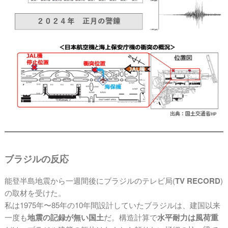
ブラジルの反応
能登半島地震から一週間後にブラジルのテレビ局(
TV RECORD
)
の取材を受けた。
私は1975年〜85年の10年間設計していたブラジルは、建国以来
一度も
地震の記録が無い国土
だ。構造計算で
水平耐力は風荷重